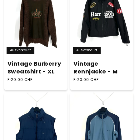
Ausverkauft
Ausverkauft
Vintage
Vintage Burberry
Rennjacke - M
Sweatshirt - XL
Normaler Preis
Normaler Preis
Fr20.00 CHF
Fr20.00 CHF