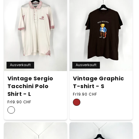
Ausverkauft
Ausverkauft
Vintage Sergio
Vintage Graphic
Tacchini Polo
T-shirt - S
Shirt - L
Normaler Preis
Fr19.90 CHF
Normaler Preis
Fr19.90 CHF