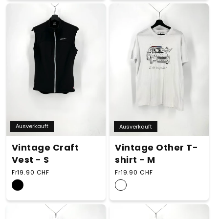
Ausverkauft
Ausverkauft
Vintage Craft
Vintage Other T-
Vest - S
shirt - M
Normaler Preis
Normaler Preis
Fr19.90 CHF
Fr19.90 CHF