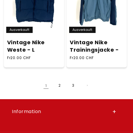
Ausverkauft
Ausverkauft
Vintage Nike
Vintage Nike
Weste - L
Trainingsjacke -
Normaler Preis
Normaler Preis
Fr20.00 CHF
Fr20.00 CHF
1
2
3
Information