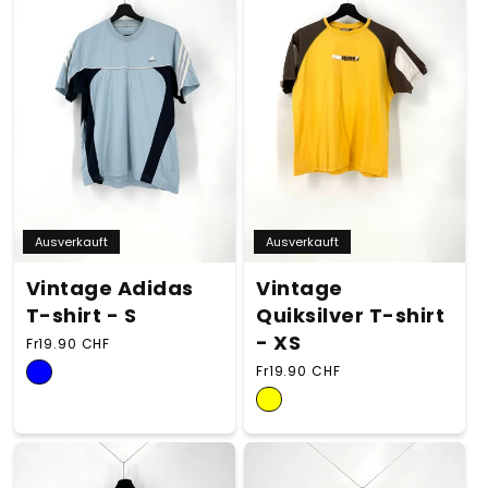
Ausverkauft
Ausverkauft
Vintage Adidas
Vintage
T-shirt - S
Quiksilver T-shirt
- XS
Normaler Preis
Fr19.90 CHF
Normaler Preis
Fr19.90 CHF