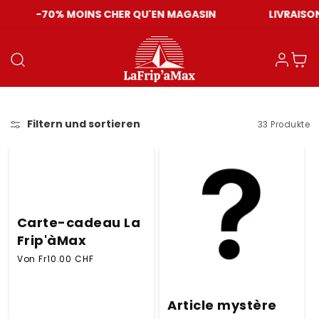
-70% MOINS CHER QU'EN MAGASIN
LIVRAISON O
Einloggen
Warenkor
Filtern und sortieren
33 Produkte
Carte-cadeau La
Frip'àMax
Normaler Preis
Von
Fr10.00 CHF
Article mystère