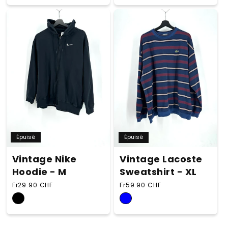
Épuisé
Épuisé
Vintage Nike
Vintage Lacoste
Hoodie - M
Sweatshirt - XL
Prix habituel
Prix habituel
Fr29.90 CHF
Fr59.90 CHF