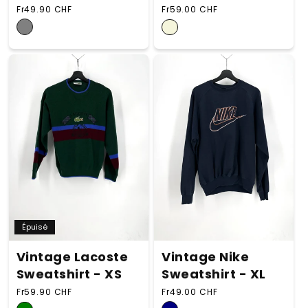
Prix habituel
Prix habituel
Fr49.90 CHF
Fr59.00 CHF
Épuisé
Vintage Nike
Vintage Lacoste
Sweatshirt - XL
Sweatshirt - XS
Prix habituel
Prix habituel
Fr49.00 CHF
Fr59.90 CHF