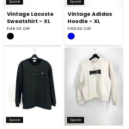
Épuisé
Épuisé
Vintage Lacoste
Vintage Adidas
Sweatshirt - XL
Hoodie - XL
Prix habituel
Prix habituel
Fr49.00 CHF
Fr59.00 CHF
Épuisé
Épuisé