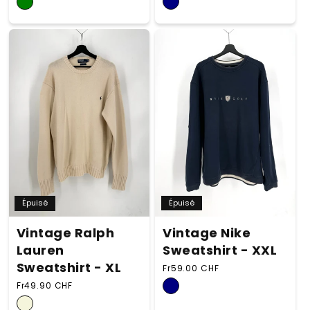
Épuisé
Épuisé
Vintage Nike
Vintage Ralph
Sweatshirt - XXL
Lauren
Sweatshirt - XL
Prix habituel
Fr59.00 CHF
Prix habituel
Fr49.90 CHF