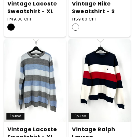
Vintage Lacoste
Vintage Nike
Sweatshirt - XL
Sweatshirt - S
Prix habituel
Prix habituel
Fr49.00 CHF
Fr59.00 CHF
Épuisé
Épuisé
Vintage Ralph
Vintage Lacoste
Lauren
Sweatshirt - XL