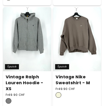
Épuisé
Épuisé
Vintage Nike
Vintage Ralph
Sweatshirt - M
Lauren Hoodie -
XS
Prix habituel
Fr49.90 CHF
Prix habituel
Fr49.90 CHF