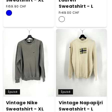
Sweatshirt - L
Prix habituel
Fr59.90 CHF
Prix habituel
Fr49.00 CHF
Épuisé
Épuisé
Vintage Nike
Vintage Napapijri
Sweatshirt - XL
Sweatshirt - L